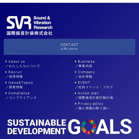
CONTACT
お問い合わせ
About us
Business
／わたしたちについて
／事業内容
Recruit
Company
／採用情報
／会社情報
News&Topics
EVENT
／新着情報
／社内イベント・ブログ
Compliance
Action plan
／コンプライアンス
／国際振音計装行動計画
Privacy policy
／個人情報の取り扱い