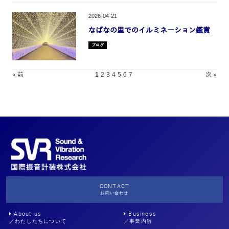
2026-04-21
なばなの里でのイルミネーション鑑賞
ブログ
« 前
1
2
3
4
5
6
7
次 »
CONTACT
お問い合わせ
About us
Business
／わたしたちについて
／事業内容