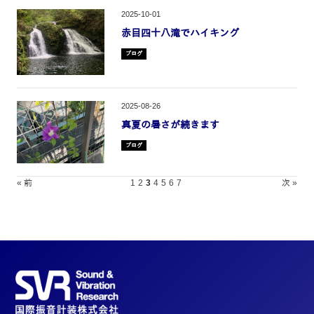
2025-10-01
赤目四十八滝でハイキング
ブログ
2025-08-26
真夏の暑さが続きます
ブログ
« 前
1
2
3
4
5
6
7
次 »